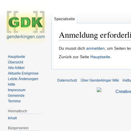
Spezialseite
Anmeldung erforderl
Zur
Zur
Du musst dich
anmelden
, um Seiten l
Navigation
Suche
Zurück zur Seite
Hauptseite
.
Hauptseite
springen
springen
Übersicht
Alle Artikel
Aktuelle Ereignisse
Letzte Änderungen
Datenschutz
Über Genderkinger Wiki
Haft
Hilfe
Impressum
Gemeinde
Termine
Heimatbuch
Inhalt
Bürgerverein