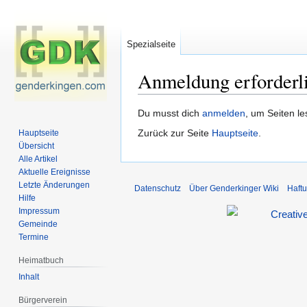
Spezialseite
Anmeldung erforderl
Zur
Zur
Du musst dich
anmelden
, um Seiten l
Navigation
Suche
Zurück zur Seite
Hauptseite
.
Hauptseite
springen
springen
Übersicht
Alle Artikel
Aktuelle Ereignisse
Letzte Änderungen
Datenschutz
Über Genderkinger Wiki
Haft
Hilfe
Impressum
Gemeinde
Termine
Heimatbuch
Inhalt
Bürgerverein