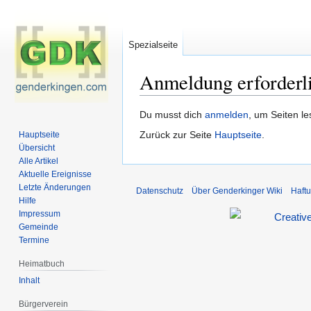
Spezialseite
Anmeldung erforderl
Zur
Zur
Du musst dich
anmelden
, um Seiten l
Navigation
Suche
Zurück zur Seite
Hauptseite
.
Hauptseite
springen
springen
Übersicht
Alle Artikel
Aktuelle Ereignisse
Letzte Änderungen
Datenschutz
Über Genderkinger Wiki
Haft
Hilfe
Impressum
Gemeinde
Termine
Heimatbuch
Inhalt
Bürgerverein