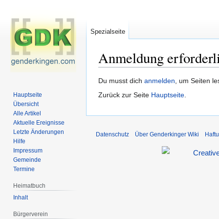
Spezialseite
Anmeldung erforderl
Zur
Zur
Du musst dich
anmelden
, um Seiten l
Navigation
Suche
Zurück zur Seite
Hauptseite
.
Hauptseite
springen
springen
Übersicht
Alle Artikel
Aktuelle Ereignisse
Letzte Änderungen
Datenschutz
Über Genderkinger Wiki
Haft
Hilfe
Impressum
Gemeinde
Termine
Heimatbuch
Inhalt
Bürgerverein