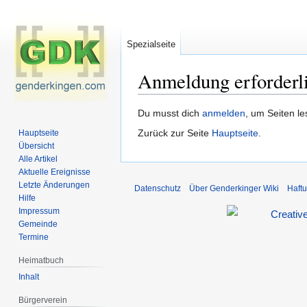
Spezialseite
Anmeldung erforderl
Zur
Zur
Du musst dich
anmelden
, um Seiten l
Navigation
Suche
Zurück zur Seite
Hauptseite
.
Hauptseite
springen
springen
Übersicht
Alle Artikel
Aktuelle Ereignisse
Letzte Änderungen
Datenschutz
Über Genderkinger Wiki
Haft
Hilfe
Impressum
Gemeinde
Termine
Heimatbuch
Inhalt
Bürgerverein