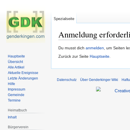
Spezialseite
Anmeldung erforderl
Zur
Zur
Du musst dich
anmelden
, um Seiten l
Navigation
Suche
Zurück zur Seite
Hauptseite
.
Hauptseite
springen
springen
Übersicht
Alle Artikel
Aktuelle Ereignisse
Letzte Änderungen
Datenschutz
Über Genderkinger Wiki
Haft
Hilfe
Impressum
Gemeinde
Termine
Heimatbuch
Inhalt
Bürgerverein